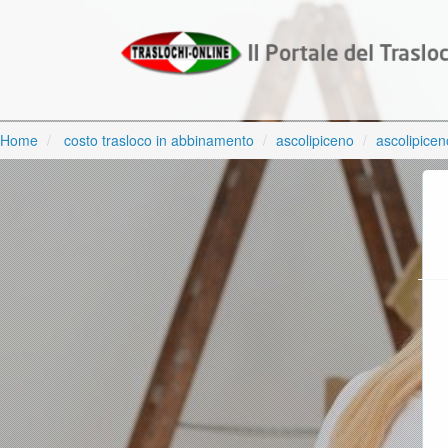
Home
costo trasloco in abbinamento
ascolipiceno
ascolipicen