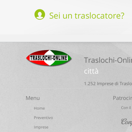
Sei un
traslocatore
?
Traslochi-Onli
città
1.252 Imprese di Trasloc
Menu
Patroci
Con il
Home
Preventivo
Imprese