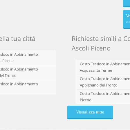
Ve
>
la tua cittá
Richieste simili a 
Ascoli Piceno
asloco in Abbinamento
a Picena
Costo Trasloco in Abbiname
asloco in Abbinamento
Acquasanta Terme
del Tronto
Costo Trasloco in Abbiname
asloco in Abbinamento
Appignano del Tronto
Costo Trasloco in Abbinamen
Piceno
Visualizza tutte