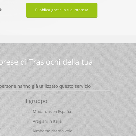
e
Pubblica gratis la tua impresa
prese di Traslochi della tua
 persone hanno già utilizzato questo servizio
Il gruppo
Mudanzas en España
Artigiani in Italia
Rimborso ritardo volo