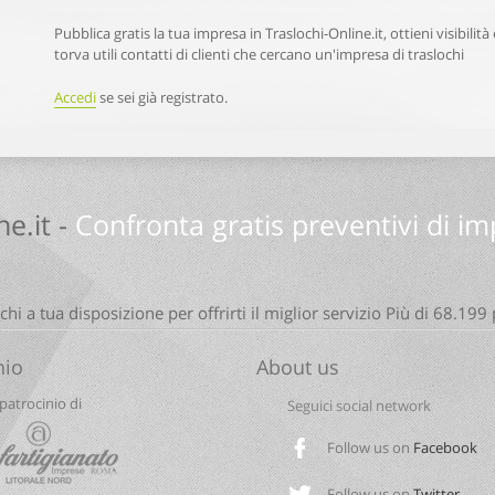
Pubblica gratis la tua impresa in Traslochi-Online.it, ottieni visibilità 
torva utili contatti di clienti che cercano un'impresa di traslochi
Accedi
se sei già registrato.
ne.it -
Confronta gratis preventivi di im
hi a tua disposizione per offrirti il miglior servizio Più di 68.199
nio
About us
 patrocinio di
Seguici social network
Follow us on
Facebook
Follow us on
Twitter