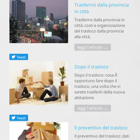
Trasferirsi dalla provincia
in città
Trasferirsi dalla provincia in
città: costi e organizzazione
del trasloco dalla provincia
alla città.
leggi l'articolo →
Dopo il trasloco
Dopo il trasloco: cosa Ã¨
opportuno fare dopo il
trasloco, una volta che vi
sarete trasferiti della nuova
abitazione.
leggi l'articolo →
Il preventivo del trasloco
Il preventivo del trasloco: dati