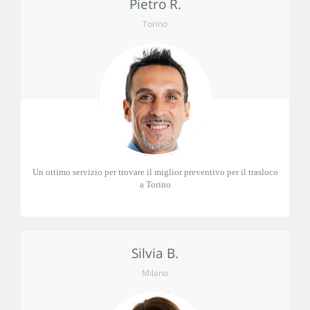
Pietro R.
Torino
Un ottimo servizio per trovare il miglior preventivo per il trasloco
a Torino
Silvia B.
Milano