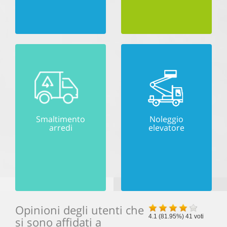
Smaltimento
Noleggio
arredi
elevatore
Opinioni degli utenti che
4.1
(81.95%)
41
voti
si sono affidati a