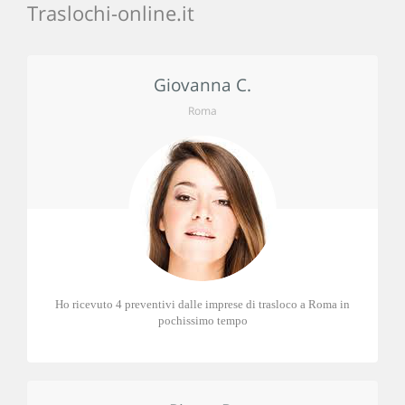
Traslochi-online.it
Giovanna C.
Roma
Ho ricevuto 4 preventivi dalle imprese di trasloco a Roma in
pochissimo tempo