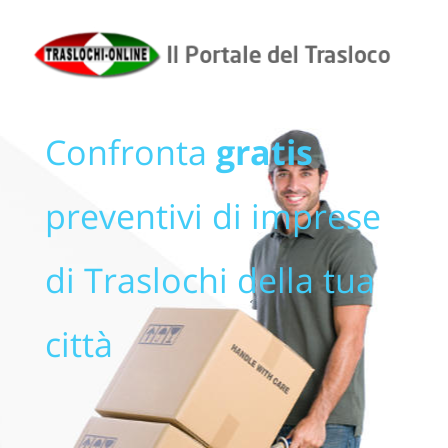
Confronta
gratis
preventivi di imprese
di Traslochi della tua
città