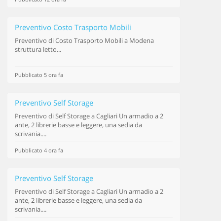
Preventivo Costo Trasporto Mobili
Preventivo di
Costo Trasporto Mobili
a Modena
struttura letto...
Pubblicato 5 ora fa
Preventivo Self Storage
Preventivo di
Self Storage
a Cagliari Un armadio a 2
ante, 2 librerie basse e leggere, una sedia da
scrivania....
Pubblicato 4 ora fa
Preventivo Self Storage
Preventivo di
Self Storage
a Cagliari Un armadio a 2
ante, 2 librerie basse e leggere, una sedia da
scrivania....