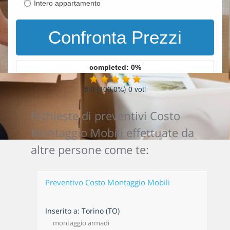
Intero appartamento
Confronta Prezzi
completed: 0%
5.0
(100.0%)
0
voti
Richieste di preventivi Costo
Montaggio Mobili effettuate da
altre persone come te:
Preventivo Costo Montaggio Mobili
Inserito a: Torino (TO)
montaggio armadi