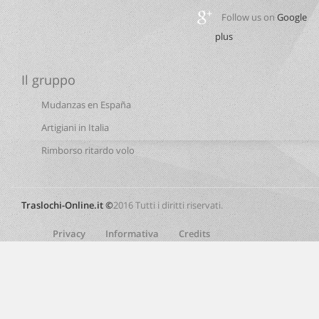
Follow us on
Google
plus
Il gruppo
Mudanzas en España
Artigiani in Italia
Rimborso ritardo volo
Traslochi-Online.it ©
2016 Tutti i diritti riservati.
Privacy
Informativa
Credits