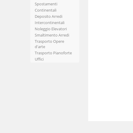
Medio Campidano
Spostamenti
Messina
Continentali
Milano
Deposito Arredi
Modena
Intercontinentali
Monza e della Brianza
Noleggio Elevatori
Napoli
Smaltimento Arredi
Novara
Trasporto Opere
Nuoro
d'arte
Ogliastra
Trasporto Pianoforte
Olbia-Tempio
Uffici
Oristano
Padova
Palermo
Parma
Pavia
Perugia
Pesaro e Urbino
Pescara
Piacenza
Pisa
Pistoia
Pordenone