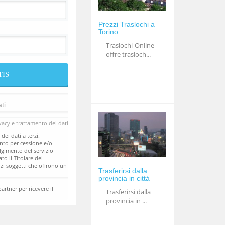
Prezzi Traslochi a
Torino
Traslochi-Online
offre trasloch...
ti
vacy e trattamento dei dati
dei dati a terzi.
ento per cessione e/o
lgimento del servizio
to il Titolare del
rzi soggetti che offrono un
Trasferirsi dalla
ine.it, al fine di mettere
provincia in città
to un preventivo per un
ionisti suscettibili di
artner per ricevere il
Trasferirsi dalla
provincia in ...
ti caratteristiche:
l Titolare a terzi in
rio a distinti trattamenti