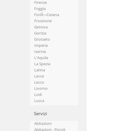
Firenze
Foggia
ForlÃ¬-Cesena
Frosinone
Genova
Gorizia
Grosseto
Imperia
Isernia
L'Aquila
La Spezia
Latina
Lecce
Lecco
Livorno
Lodi
Lucca
Macerata
Mantova
Servizi
Massa-Carrara
Abitazioni
Matera
Abitazioni - Piccoli