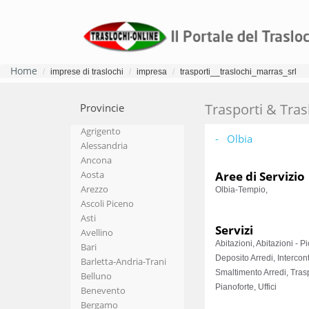
Home
imprese di traslochi
impresa
trasporti__traslochi_marras_srl
Trasporti & Tras
Provincie
Agrigento
- Olbia
Alessandria
Ancona
Aosta
Aree di Servizio
Arezzo
Olbia-Tempio,
Ascoli Piceno
Asti
Servizi
Avellino
Abitazioni, Abitazioni - P
Bari
Deposito Arredi, Intercont
Barletta-Andria-Trani
Smaltimento Arredi, Tras
Belluno
Pianoforte, Uffici
Benevento
Bergamo