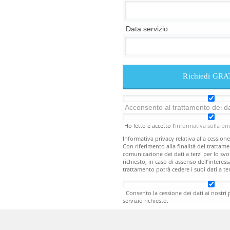
Data servizio
Acconsento al trattamento dei da
Ho letto e accetto l'
informativa sulla pri
Informativa privacy relativa alla cessione 
Con riferimento alla finalità del trattam
comunicazione dei dati a terzi per lo svo
richiesto, in caso di assenso dell’interessa
trattamento potrà cedere i suoi dati a te
servizio analogo a quello di Traslochi-Onl
in relazione l'interessato che ha richies
lavoro o un servizio con aziende e profess
Consento la cessione dei dati ai nostri p
rispondere alla sua richiesta.
servizio richiesto.
La cessione dei dati potrà avere le seguen
Comunicazione dei dati dell'interessato da
genere affinchè questi procedano in prop