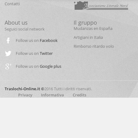
Contatti
About us
Il gruppo
Mudanzas en España
Seguici social network
Artigiani in Italia
Follow us on
Facebook
Rimborso ritardo volo
Follow us on
Twitter
Follow us on
Google plus
Traslochi-Online.it ©
2016 Tutti i diritti riservati.
Privacy
Informativa
Credits