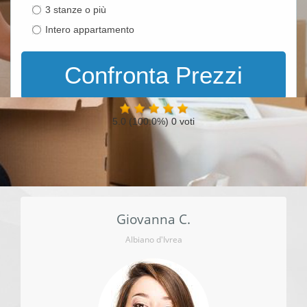
3 stanze o più
Intero appartamento
Confronta Prezzi
completed: 0%
5.0
(100.0%)
0
voti
Giovanna C.
Albiano d'Ivrea