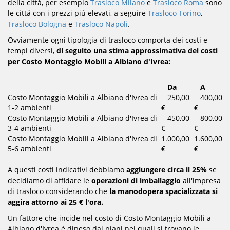
della cittá, per esempio
Trasloco Milano
e
Trasloco Roma
sono
le cittá con i prezzi piú elevati, a seguire
Trasloco Torino
,
Trasloco Bologna
e
Trasloco Napoli
.
Ovviamente ogni tipologia di trasloco comporta dei costi e
tempi diversi,
di seguito una stima approssimativa dei costi
per Costo Montaggio Mobili a Albiano d'Ivrea:
Da
A
Costo Montaggio Mobili a Albiano d'Ivrea di
250,00
400,00
1-2 ambienti
€
€
Costo Montaggio Mobili a Albiano d'Ivrea di
450,00
800,00
3-4 ambienti
€
€
Costo Montaggio Mobili a Albiano d'Ivrea di
1.000,00
1.600,00
5-6 ambienti
€
€
A questi costi indicativi debbiamo
aggiungere circa il 25%
se
decidiamo di affidare le
operazioni di imballaggio
all'impresa
di trasloco considerando che
la manodopera spacializzata si
aggira attorno ai 25 € l'ora.
Un fattore che incide nel costo di Costo Montaggio Mobili a
Albiano d'Ivrea è dipeso dai piani nei quali si trovano le