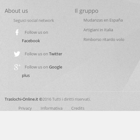
About us
Il gruppo
Mudanzas en España
Seguici social network
Artigiani in Italia
Follow us on
Rimborso ritardo volo
Facebook
Follow us on
Twitter
Follow us on
Google
plus
Traslochi-Online.it ©
2016 Tutti i diritti riservati.
Privacy
Informativa
Credits