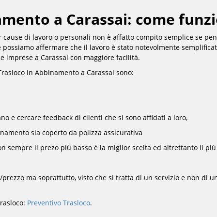
amento a Carassai: come funzi
 cause di lavoro o personali non è affatto compito semplice se pens
ie possiamo affermare che il lavoro è stato notevolmente semplificato
 imprese a Carassai con maggiore facilità.
 Trasloco in Abbinamento a Carassai sono:
o e cercare feedback di clienti che si sono affidati a loro,
binamento sia coperto da polizza assicurativa
on sempre il prezo più basso è la miglior scelta ed altrettanto il pi
tà/prezzo ma soprattutto, visto che si tratta di un servizio e non di 
trasloco:
Preventivo Trasloco
.