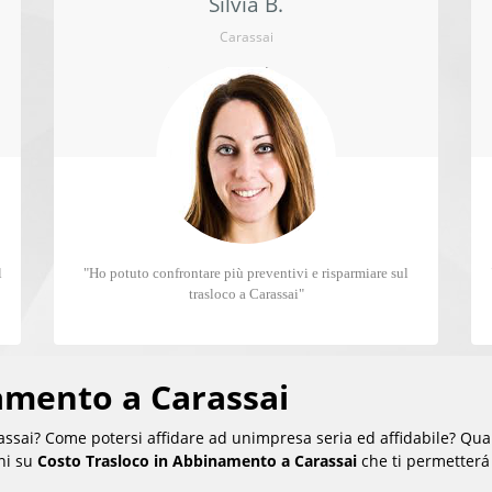
Silvia B.
Carassai
l
"Ho potuto confrontare più preventivi e risparmiare sul
trasloco a Carassai"
amento a Carassai
sai? Come potersi affidare ad unimpresa seria ed affidabile? Qual
oni su
Costo Trasloco in Abbinamento a Carassai
che ti permetterá 