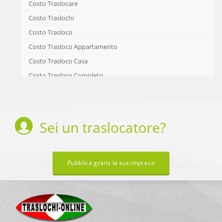
Costo Traslocare
Costo Traslochi
Costo Trasloco
Costo Trasloco Appartamento
Costo Trasloco Casa
Costo Trasloco Completo
Costo Trasloco e Custodia Mobili
Costo Trasloco e Deposito Mobili
Costo Trasloco Economico
Sei un
traslocatore
?
Costo Trasloco in Abbinamento
Costo Trasloco in Città
Costo Trasloco in Combinata
Pubblica gratis la tua impresa
Costo Trasloco Mobili
Costo Trasloco Nazionale
Costo Trasporto e Montaggio Mobili
Costo Trasporto Mobili