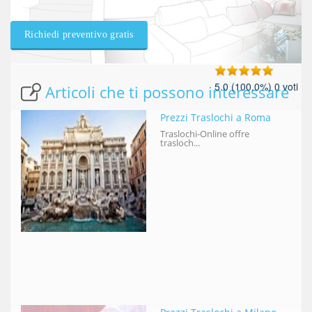
Richiedi preventivo gratis
5.0
(100.0%)
0
voti
Articoli che ti possono interessare
Prezzi Traslochi a Roma
Traslochi-Online offre
trasloch...