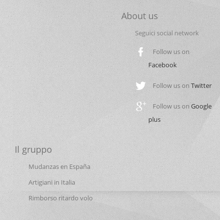
Prezzo Trasloco Appartamento
About us
Prezzo Trasloco Casa
Seguici social network
Prezzo Trasloco Completo
Prezzo Trasloco e Custodia Mobili
Follow us on
Prezzo Trasloco e Deposito Mobili
Facebook
Prezzo Trasloco Economico
Follow us on
Twitter
Prezzo Trasloco in Abbinamento
Prezzo Trasloco in Città
Follow us on
Google
Prezzo Trasloco in Combinata
plus
Prezzo Trasloco Mobili
Prezzo Trasloco Nazionale
Il gruppo
Prezzo Trasporto e Montaggio Mobili
Mudanzas en España
Prezzo Trasporto Mobili
Artigiani in Italia
Smontaggio e Montaggio Mobili
Rimborso ritardo volo
Società di Traslochi
Tariffe Traslochi