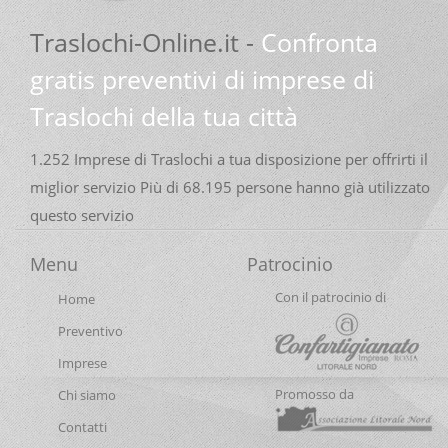
Ditta di Traslochi
Traslochi-Online.it -
Confronta
Impresa di Traslochi
gratis preventivi di imprese di
Montaggio Cucina
Traslochi della tua città
Montaggio Mobili
Montaggio Mobili Ikea
1.252 Imprese di Traslochi a tua disposizione per offrirti il
Preventivo Trasloco
miglior servizio Più di 68.195 persone hanno già utilizzato
Prezzi Trasloco
questo servizio
Prezzo Agenzia di Traslochi
Prezzo Montaggio Cucina
Menu
Patrocinio
Prezzo Montaggio Mobili
Con il patrocinio di
Home
Prezzo Montaggio Mobili Ikea
Preventivo
Prezzo Smontaggio e Montaggio Mobili
Imprese
Prezzo Traslocare
Promosso da
Chi siamo
Prezzo Traslochi
Contatti
Prezzo Trasloco